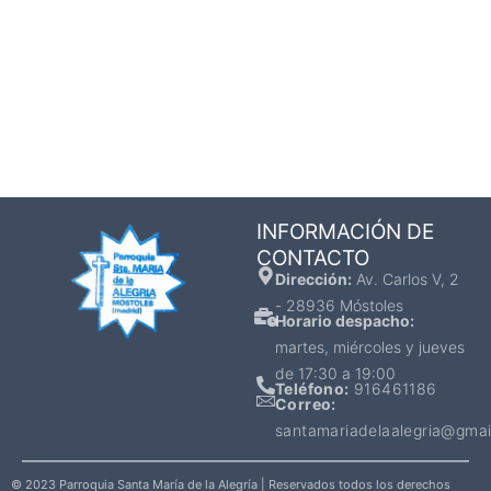
INFORMACIÓN DE
CONTACTO
Dirección:
Av. Carlos V, 2
- 28936 Móstoles
Horario despacho:
martes, miércoles y jueves
de 17:30 a 19:00
Teléfono:
916461186
Correo:
santamariadelaalegria@gmai
© 2023 Parroquia Santa María de la Alegría | Reservados todos los derechos